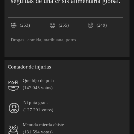
seguidas de una crisis alimentaria global.
🤣
😡
💩
(253)
(255)
(249)
Drogas
|
comida
,
marihuana
,
porro
Contador de injurias
Que hijo de puta
🤣
(147.045 votos)
Ni puta gracia
😡
(127.291 votos)
Menuda mierda chiste
💩
(131.594 votos)