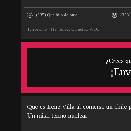
🤣
😡
(335)
Que hijo de puta
(328)
Terrorismo
|
11s
,
Torres Gemelas
,
WTC
¿Crees q
¡Env
Que es Irene Villa al comerse un chile 
Un misil termo nuclear