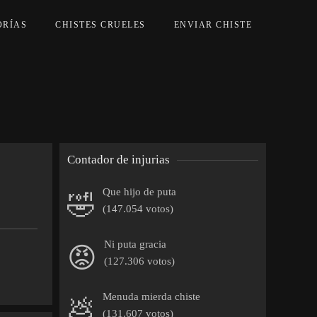
ORÍAS
CHISTES CRUELES
ENVIAR CHISTE
Contador de injurias
Que hijo de puta
🤣
(147.054 votos)
Ni puta gracia
😡
(127.306 votos)
Menuda mierda chiste
💩
(131.607 votos)