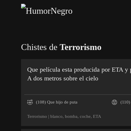
Skip
to
main
content
Chistes de
Terrorismo
Que película esta producida por ETA y 
A dos metros sobre el cielo
🤣
😡
(108)
Que hijo de puta
(110)
Terrorismo
|
blanco
,
bomba
,
coche
,
ETA