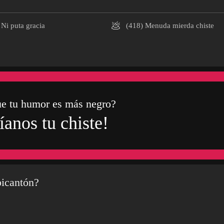
💩
Ni puta gracia
(418)
Menuda mierda chiste
ue tu humor es más negro?
íanos tu chiste!
picantón?