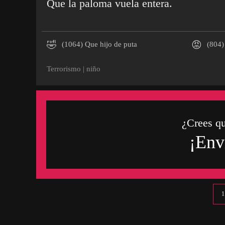
Que la paloma vuela entera.
🤣
😡
(1064)
Que hijo de puta
(804)
Terrorismo
|
niño
¿Crees q
¡Env
1