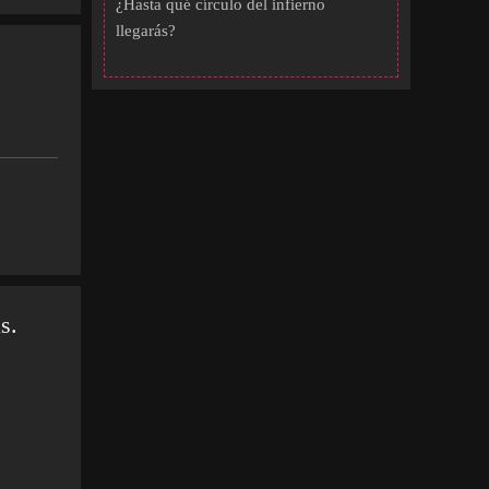
¿Hasta qué círculo del infierno
llegarás?
s.