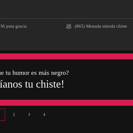
💩
Ni puta gracia
(865)
Menuda mierda chiste
ue tu humor es más negro?
íanos tu chiste!
2
3
4