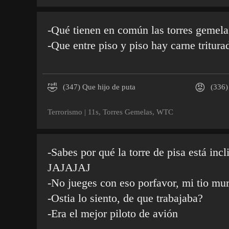
-Qué tienen en común las torres gemela
-Que entre piso y piso hay carne tritura
🤣
😡
(347)
Que hijo de puta
(336)
Terrorismo
|
11s
,
Torres Gemelas
,
WTC
-Sabes por qué la torre de pisa está inc
JAJAJAJ
-No jueges con eso porfavor, mi tio mur
-Ostia lo siento, de que trabajaba?
-Era el mejor piloto de avión