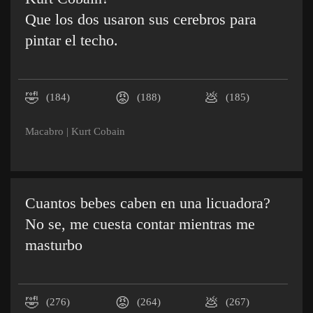
Que los dos usaron sus cerebros para
pintar el techo.
🤣
😡
💩
(184)
(188)
(185)
Macabro
|
Kurt Cobain
Cuantos bebes caben en una licuadora?
No se, me cuesta contar mientras me
masturbo
🤣
😡
💩
(276)
(264)
(267)