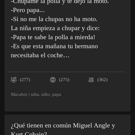
-Chúpame la polla y te dejo la moto.
-Pero papa...
-Si no me la chupas no ha moto.
La niña empieza a chupar y dice:
-Papa te sabe la polla a mierda!
-Es que esta mañana tu hermano
necesitaba el coche…
🤣
😡
💩
(277)
(275)
(362)
Macabro
|
niña
,
niño
,
papa
¿Qué tienen en común Miguel Angle y
Kurt Cobain?