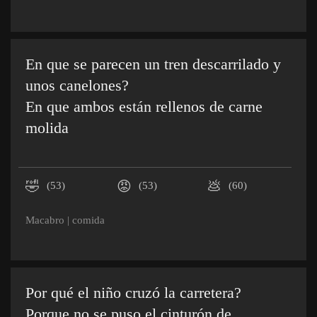
En que se parecen un tren descarrilado y
unos canelones?
En que ambos están rellenos de carne
molida
🤣
😡
💩
(53)
(53)
(60)
Macabro
|
comida
Por qué el niño cruzó la carretera?
Porque no se puso el cinturón de