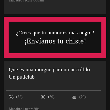
Macabro
|
Kurt Cobain
¿Crees que tu humor es más negro?
¡Envíanos tu chiste!
Que es una morgue para un necrófilo
Un puticlub
🤣
😡
💩
(72)
(70)
(70)
Macabro
|
necrofilia