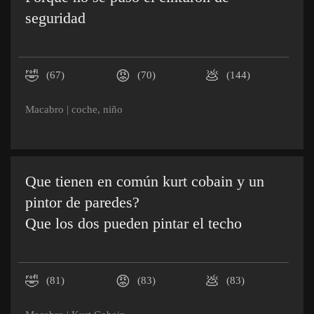
seguridad
🤣
😡
💩
(67)
(70)
(144)
Macabro
|
coche
,
niño
Que tienen en común kurt cobain y un
pintor de paredes?
Que los dos pueden pintar el techo
🤣
😡
💩
(81)
(83)
(83)