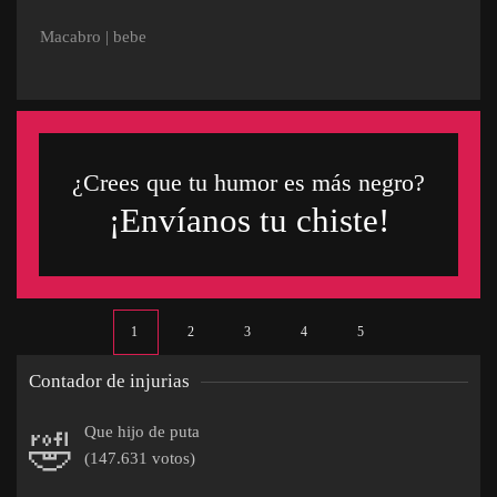
Macabro
|
bebe
¿Crees que tu humor es más negro?
¡Envíanos tu chiste!
1
2
3
4
5
Contador de injurias
Que hijo de puta
🤣
(147.631 votos)