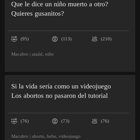
Que le dice un niño muerto a otro?
Quieres gusanitos?
🤣
😡
💩
(95)
(113)
(210)
Macabro
|
ataúd
,
niño
Si la vida sería como un videojuego
Los abortos no pasaron del tutorial
🤣
😡
💩
(76)
(73)
(76)
Macabro
|
aborto
,
bebe
,
videojuego