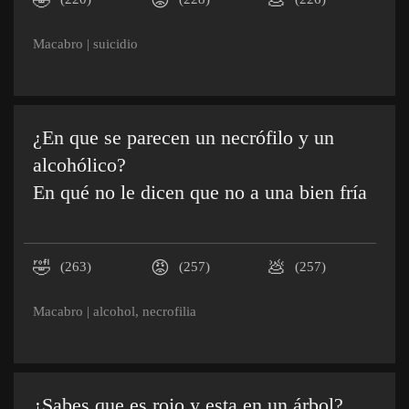
🤣
😡
💩
Macabro
|
suicidio
¿En que se parecen un necrófilo y un
alcohólico?
En qué no le dicen que no a una bien fría
🤣
😡
💩
(263)
(257)
(257)
Macabro
|
alcohol
,
necrofilia
¿Sabes que es rojo y esta en un árbol?