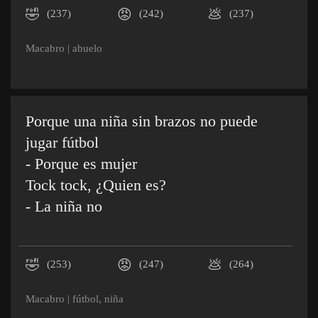
🤣
😡
💩
(237)
(242)
(237)
Macabro
|
abuelo
Porque una niña sin brazos no puede
jugar fútbol
- Porque es mujer
Tock tock, ¿Quien es?
- La niña no
🤣
😡
💩
(253)
(247)
(264)
Macabro
|
fútbol
,
niña