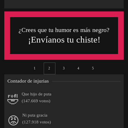
¿Crees que tu humor es más negro?
¡Envíanos tu chiste!
1
2
3
4
5
Contador de injurias
Que hijo de puta
🤣
(147.669 votos)
Ni puta gracia
😡
(127.918 votos)