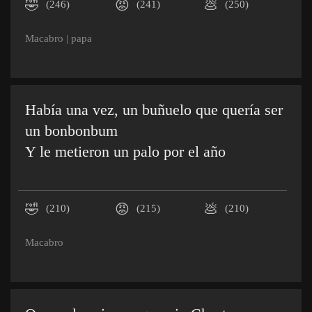
🤣
😡
💩
(246)
(241)
(250)
Macabro
|
papa
Había una vez, un buñuelo que quería ser
un bonbonbum
Y le metieron un palo por el año
🤣
😡
💩
(210)
(215)
(210)
Macabro