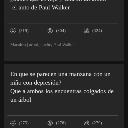
-el auto de Paul Walker
🤣
😡
💩
(319)
(304)
(324)
Macabro
|
árbol
,
coche
,
Paul Walker
En que se parecen una manzana con un
niño con depresión?
Que a ambos los encuentras colgados de
un árbol
🤣
😡
💩
(275)
(278)
(279)