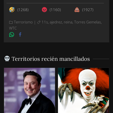
(1268)
(1160)
(1927)
Terrorismo
|
11s
,
ajedrez
,
reina
,
Torres Gemelas
,
WTC
Territorios recién mancillados