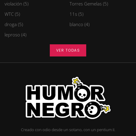
violación (5)
Torres Gemelas (5)
WTC (5)
11s (5)
droga (5)
blanco (4)
leproso (4)
VER TODAS
Creado con odio desde un sotano, con un pentium II.