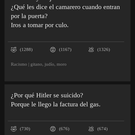
¿Qué les dice el camarero cuando entran
por la puerta?
Iros a tomar por culo.
🤣
😡
💩
(1288)
(1167)
(1326)
Racismo
|
gitano
,
judío
,
moro
¿Por qué Hitler se suicido?
Porque le llego la factura del gas.
🤣
😡
💩
(730)
(676)
(674)