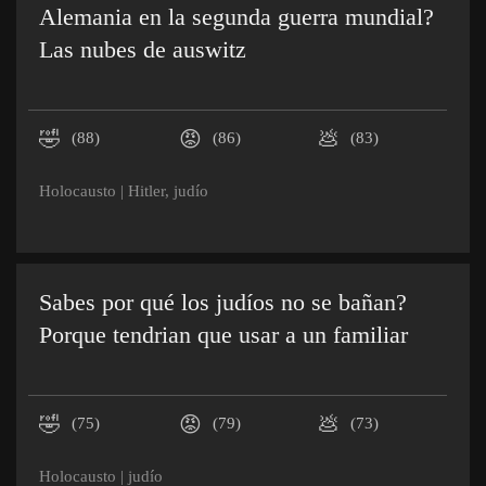
Alemania en la segunda guerra mundial?
Las nubes de auswitz
🤣
😡
💩
(88)
(86)
(83)
Holocausto
|
Hitler
,
judío
Sabes por qué los judíos no se bañan?
Porque tendrian que usar a un familiar
🤣
😡
💩
(75)
(79)
(73)
Holocausto
|
judío