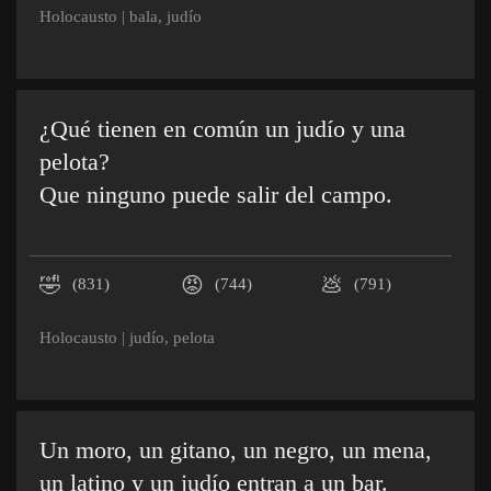
Holocausto
|
bala
,
judío
¿Qué tienen en común un judío y una
pelota?
Que ninguno puede salir del campo.
🤣
😡
💩
(831)
(744)
(791)
Holocausto
|
judío
,
pelota
Un moro, un gitano, un negro, un mena,
un latino y un judío entran a un bar.