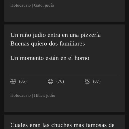
Holocausto
|
Gato
,
judío
Un niño judio entra en una pizzería
Buenas quiero dos familiares
Un momento están en el horno
🤣
😡
💩
(85)
(76)
(87)
Holocausto
|
Hitler
,
judío
Cuales eran las chuches mas famosas de