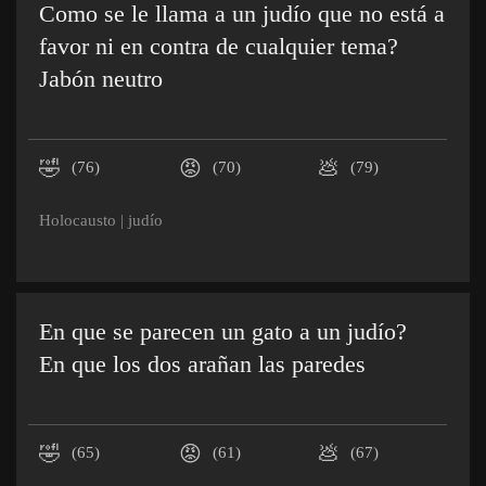
Como se le llama a un judío que no está a
favor ni en contra de cualquier tema?
Jabón neutro
🤣
😡
💩
(76)
(70)
(79)
Holocausto
|
judío
En que se parecen un gato a un judío?
En que los dos arañan las paredes
🤣
😡
💩
(65)
(61)
(67)