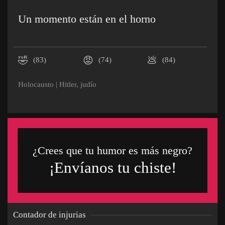
Un momento están en el horno
🤣
😡
💩
(83)
(74)
(84)
Holocausto
|
Hitler
,
judío
¿Crees que tu humor es más negro?
¡Envíanos tu chiste!
Contador de injurias