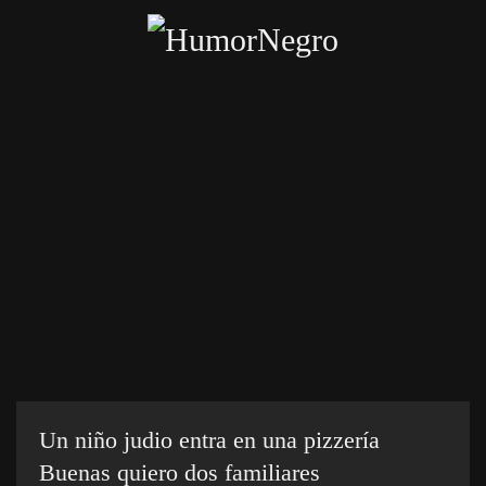
Skip
to
main
content
Inicio
Categorías
Chistes crueles
Enviar chiste
Un niño judio entra en una pizzería
Buenas quiero dos familiares