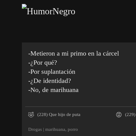
Skip
to
main
content
-Metieron a mi primo en la cárcel
-¿Por qué?
-Por suplantación
-¿De identidad?
-No, de marihuana
🤣
😡
(228)
Que hijo de puta
(229)
Drogas
|
marihuana
,
porro