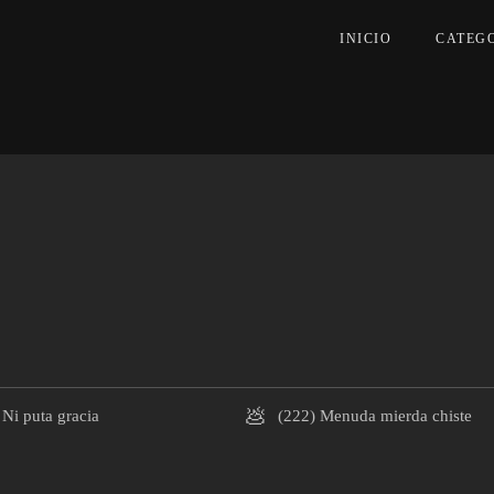
INICIO
CATEG
💩
Ni puta gracia
(222)
Menuda mierda chiste