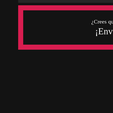
¿Crees q
¡Env