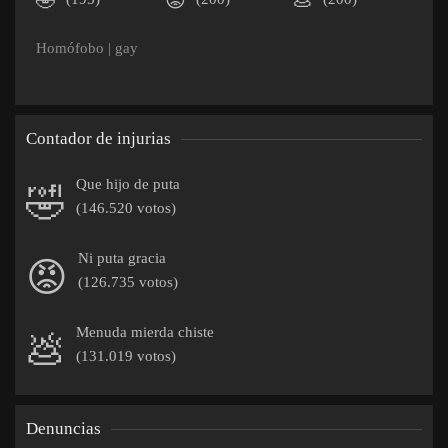
🤣
😡
💩
Homófobo
|
gay
Contador de injurias
Que hijo de puta
🤣
(146.520 votos)
Ni puta gracia
😡
(126.735 votos)
Menuda mierda chiste
💩
(131.019 votos)
Denuncias