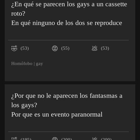
¿En qué se parecen los gays a un cassette
roto?
En qué ninguno de los dos se reproduce
🤣
😡
💩
(53)
(55)
(53)
Homófobo
|
gay
¿Por que no le aparecen los fantasmas a
los gays?
Por que es un evento paranormal
(195)
(200)
(200)