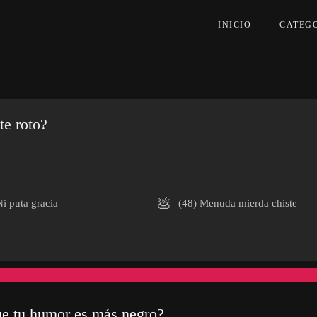
INICIO
CATEG
te roto?
💩
i puta gracia
(48)
Menuda mierda chiste
ue tu humor es más negro?