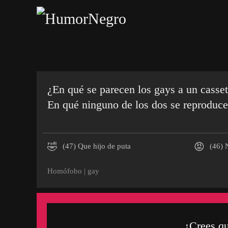
Skip
to
main
content
¿En qué se parecen los gays a un casset
En qué ninguno de los dos se reproduce
🤣
😡
(47)
Que hijo de puta
(46)
N
Homófobo
|
gay
¿Crees q