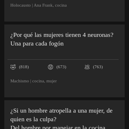
Holocausto
|
Ana Frank
,
cocina
¿Por qué las mujeres tienen 4 neuronas?
Una para cada fogón
🤣
😡
💩
(818)
(673)
(763)
Machismo
|
cocina
,
mujer
¿Si un hombre atropella a una mujer, de
quien es la culpa?
Del hombre por manejar en la cocina