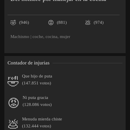
🤣
😡
💩
(946)
(881)
(974)
Machismo
|
coche
,
cocina
,
mujer
Contador de injurias
Que hijo de puta
🤣
(147.851 votos)
Ni puta gracia
😡
(128.086 votos)
Menuda mierda chiste
💩
(132.444 votos)