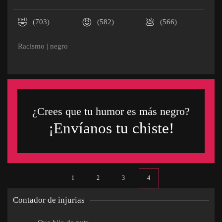
🤣
😡
💩
(703)
(582)
(566)
Racismo
|
negro
¿Crees que tu humor es más negro?
¡Envíanos tu chiste!
1
2
3
4
Contador de injurias