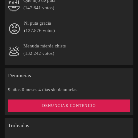
Que hijo de puta
🤣
(147.641 votos)
Ni puta gracia
😡
(127.876 votos)
Menuda mierda chiste
💩
(132.242 votos)
Denuncias
9 años 0 meses 4 días sin denuncias.
DENUNCIAR CONTENIDO
Troleadas