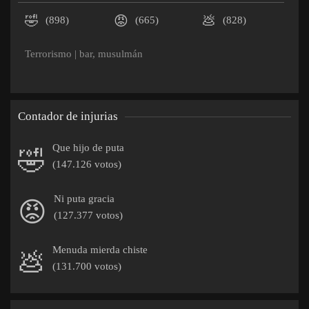
🤣
😡
💩
(898)
(665)
(828)
Terrorismo
|
bar
,
musulmán
Contador de injurias
Que hijo de puta
🤣
(147.126 votos)
Ni puta gracia
😡
(127.377 votos)
Menuda mierda chiste
💩
(131.700 votos)