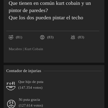
Que tienen en común kurt cobain y un
pintor de paredes?
Que los dos pueden pintar el techo
🤣
😡
💩
(81)
(83)
(83)
Macabro
|
Kurt Cobain
Contador de injurias
Que hijo de puta
🤣
(147.354 votos)
Ni puta gracia
😡
(127.614 votos)