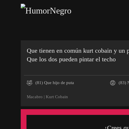
Skip
to
main
content
Que tienen en común kurt cobain y un p
Que los dos pueden pintar el techo
🤣
😡
(81)
Que hijo de puta
(83)
N
Macabro
|
Kurt Cobain
¿Crees q