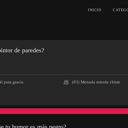
INICIO
CATEG
intor de paredes?
💩
i puta gracia
(83)
Menuda mierda chiste
ue tu humor es más negro?