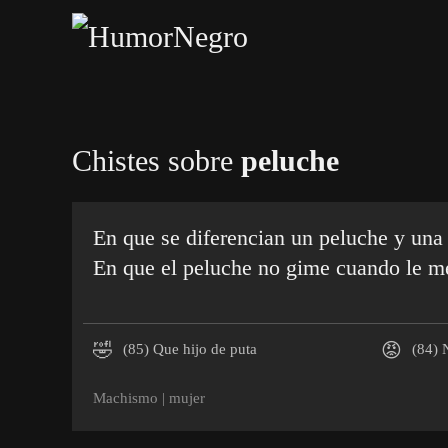
Skip
to
main
content
Chistes sobre
peluche
En que se diferencian un peluche y una
En que el peluche no gime cuando le me
🤣
😡
(85)
Que hijo de puta
(84)
N
Machismo
|
mujer