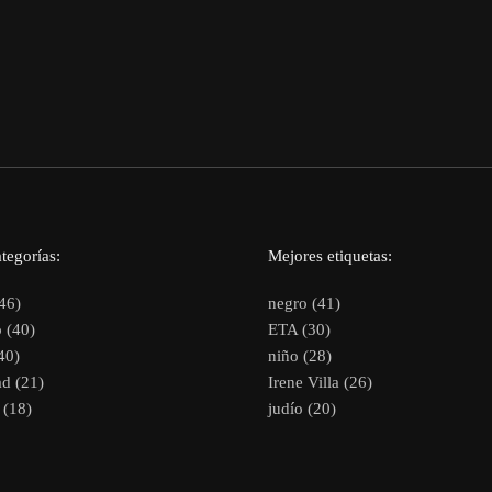
tegorías:
Mejores etiquetas:
46)
negro (41)
 (40)
ETA (30)
40)
niño (28)
d (21)
Irene Villa (26)
(18)
judío (20)