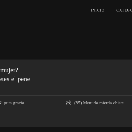
INICIO
CATEG
 mujer?
tes el pene
💩
i puta gracia
(85)
Menuda mierda chiste