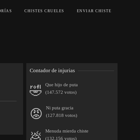
ORÍAS
CHISTES CRUELES
ENVIAR CHISTE
Contador de injurias
Que hijo de puta
🤣
(147.572 votos)
Ni puta gracia
😡
(127.818 votos)
Menuda mierda chiste
💩
(132.156 votos)