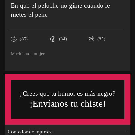
En que el peluche no gime cuando le
metes el pene
🤣
😡
💩
(85)
(84)
(85)
Machismo
|
mujer
¿Crees que tu humor es más negro?
¡Envíanos tu chiste!
Contador de injurias