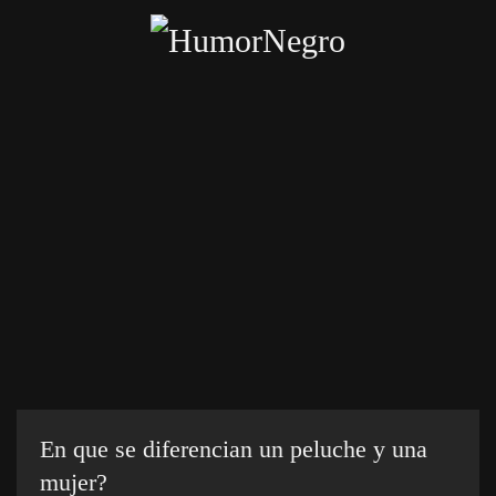
Skip
to
main
content
Inicio
Categorías
Chistes crueles
Enviar chiste
En que se diferencian un peluche y una
mujer?