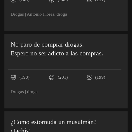
🤣
😡
💩
Drogas
|
Antonio Flores
,
droga
No paro de comprar drogas.
Espero no ser adicto a las compras.
🤣
😡
💩
(198)
(201)
(199)
Drogas
|
droga
¿Como estornuda un musulmán?
¡Jachís!