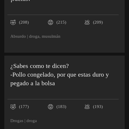
🤣
😡
💩
(208)
(215)
(209)
Absurdo
|
droga
,
musulmán
¿Sabes como te dicen?
-Pollo congelado, por que estas duro y
pegado a la bolsa
🤣
😡
💩
(177)
(183)
(193)
Drogas
|
droga