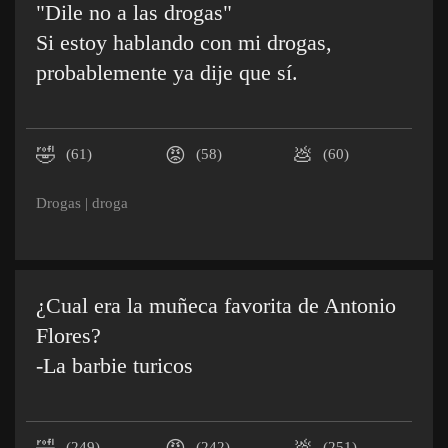
"Dile no a las drogas"
Si estoy hablando con mi drogas,
probablemente ya dije que sí.
🤣
😡
💩
(61)
(58)
(60)
Drogas
|
droga
¿Cual era la muñeca favorita de Antonio
Flores?
-La barbie turicos
(249)
(242)
(251)