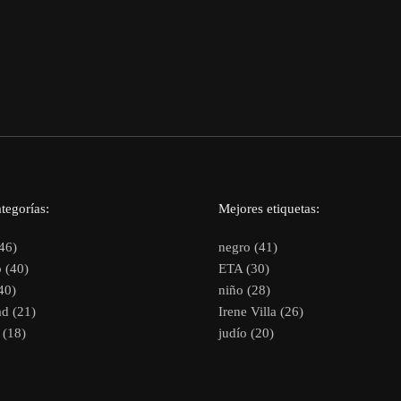
tegorías:
Mejores etiquetas:
46)
negro (41)
 (40)
ETA (30)
40)
niño (28)
d (21)
Irene Villa (26)
(18)
judío (20)