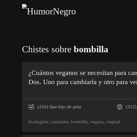
Skip
to
main
content
Chistes sobre
bombilla
¿Cuántos veganos se necesitan para ca
Dos. Uno para cambiarla y otro para ver
🤣
😡
(316)
Que hijo de puta
(312)
Ecologista
|
animales
,
bombilla
,
vegana
,
vegetal