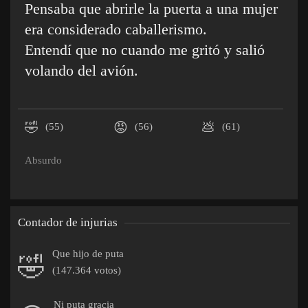
Pensaba que abrirle la puerta a una mujer
era considerado caballerismo.
Entendí que no cuando me gritó y salió
volando del avión.
🤣
😡
💩
(55)
(56)
(61)
Absurdo
Contador de injurias
Que hijo de puta
🤣
(147.364 votos)
Ni puta gracia