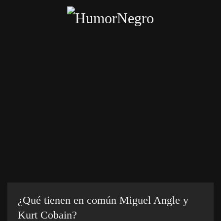
Skip
to
main
content
Inicio
Categorías
Chistes crueles
Enviar chiste
¿Qué tienen en común Miguel Angle y
Kurt Cobain?