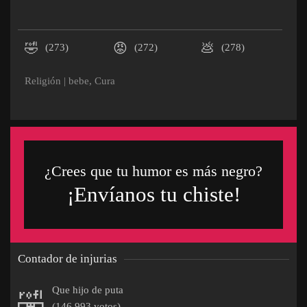
🤣
😡
💩
(273)
(272)
(278)
Religión
|
bebe
,
Cura
¿Crees que tu humor es más negro?
¡Envíanos tu chiste!
Contador de injurias
Que hijo de puta
🤣
(146.993 votos)