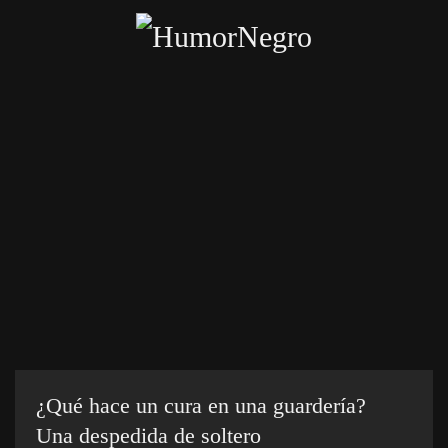
Skip
to
main
content
Inicio
Categorías
Chistes crueles
Enviar chiste
¿Qué hace un cura en una guardería?
Una despedida de soltero