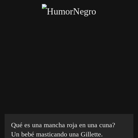
Skip
to
main
content
Inicio
Categorías
Chistes crueles
Enviar chiste
Qué es una mancha roja en una cuna?
Un bebé masticando una Gillette.