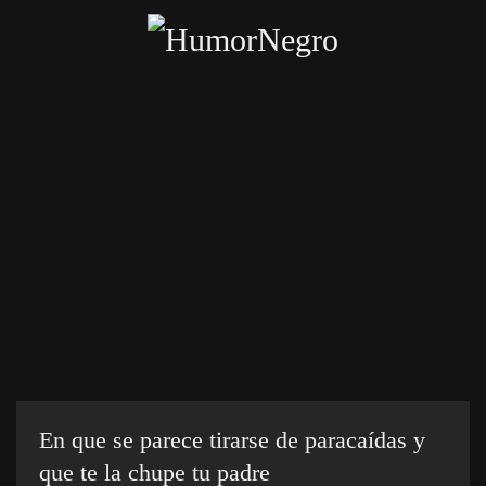
Skip
to
main
content
Inicio
Categorías
Chistes crueles
Enviar chiste
En que se parece tirarse de paracaídas y
que te la chupe tu padre