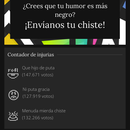
¿Crees que tu humor es más
negro?
¡Envíanos tu chiste!
Contador de injurias
Que hijo de puta
🤣
(147.671 votos)
Ni puta gracia
😡
(127.919 votos)
Menuda mierda chiste
💩
(132.266 votos)