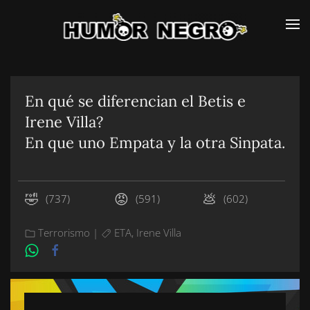
Skip
to
main
content
En qué se diferencian el Betis e
Irene Villa?
En que uno Empata y la otra Sinpata.
🤣
😡
💩
(737)
(591)
(602)
Terrorismo
|
ETA
,
Irene Villa