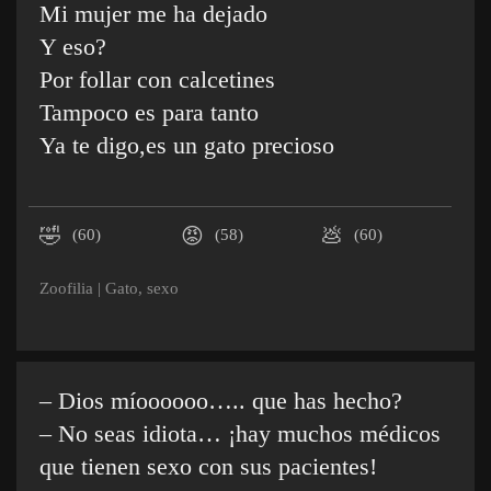
Mi mujer me ha dejado
Y eso?
Por follar con calcetines
Tampoco es para tanto
Ya te digo,es un gato precioso
🤣
😡
💩
(60)
(58)
(60)
Zoofilia
|
Gato
,
sexo
– Dios míoooooo….. que has hecho?
– No seas idiota… ¡hay muchos médicos
que tienen sexo con sus pacientes!