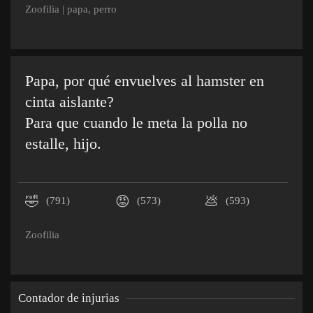
Zoofilia
|
papa
,
perro
Papa, por qué envuelves al hamster en
cinta aislante?
Para que cuando le meta la polla no
estalle, hijo.
🤣
😡
💩
(791)
(573)
(593)
Zoofilia
Contador de injurias