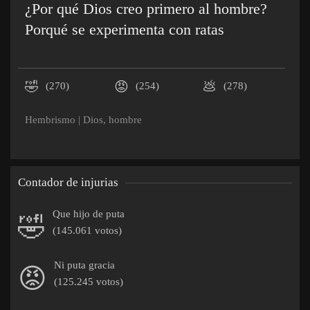
¿Por qué Dios creo primero al hombre?
Porqué se experimenta con ratas
🤣
😡
💩
(270)
(254)
(278)
Hembrismo
|
Dios
,
hombre
Contador de injurias
Que hijo de puta
🤣
(145.061 votos)
Ni puta gracia
😡
(125.245 votos)