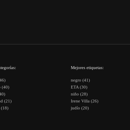
tegorías:
Mejores etiquetas:
46)
negro (41)
 (40)
ETA (30)
40)
niño (28)
d (21)
Irene Villa (26)
(18)
judío (20)