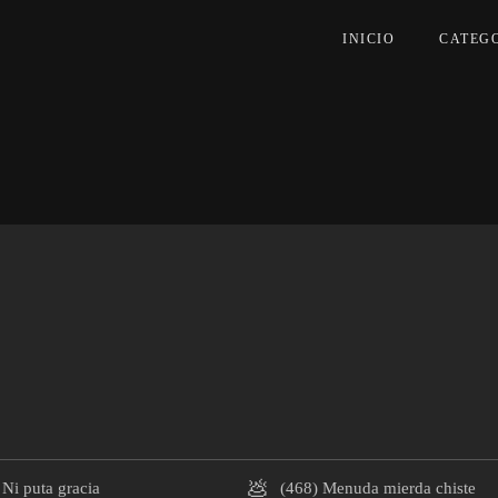
INICIO
CATEG
💩
Ni puta gracia
(468)
Menuda mierda chiste