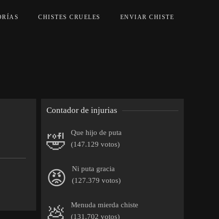
ORÍAS
CHISTES CRUELES
ENVIAR CHISTE
Contador de injurias
Que hijo de puta
🤣
(147.129 votos)
Ni puta gracia
😡
(127.379 votos)
Menuda mierda chiste
💩
(131.702 votos)