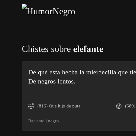
Skip
to
main
content
Chistes sobre
elefante
De qué esta hecha la mierdecilla que tie
De negros lentos.
🤣
😡
(816)
Que hijo de puta
(689)
Racismo
|
negro