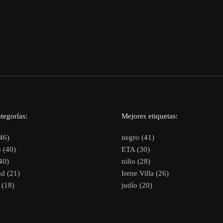
tegorías:
Mejores etiquetas:
46)
negro (41)
 (40)
ETA (30)
40)
niño (28)
d (21)
Irene Villa (26)
(18)
judío (20)