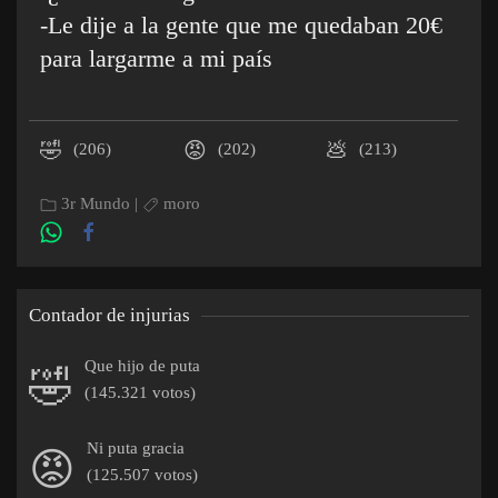
-Le dije a la gente que me quedaban 20€
para largarme a mi país
🤣
😡
💩
(206)
(202)
(213)
3r Mundo
|
moro
Contador de injurias
Que hijo de puta
🤣
(145.321 votos)
Ni puta gracia
😡
(125.507 votos)