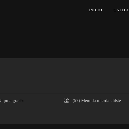
INICIO
CATEG
💩
i puta gracia
(57)
Menuda mierda chiste