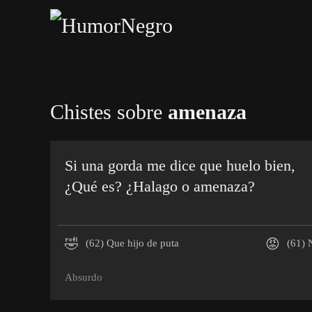
Skip
to
main
content
Chistes sobre
amenaza
Si una gorda me dice que huelo bien,
¿Qué es? ¿Halago o amenaza?
🤣
😡
(62)
Que hijo de puta
(61)
N
Absurdo