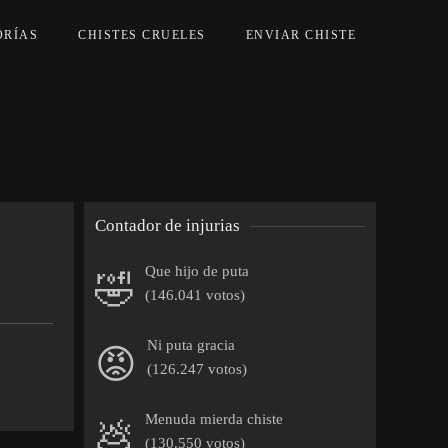
ORÍAS
CHISTES CRUELES
ENVIAR CHISTE
Contador de injurias
Que hijo de puta
🤣
(146.041 votos)
Ni puta gracia
😡
(126.247 votos)
Menuda mierda chiste
💩
(130.550 votos)