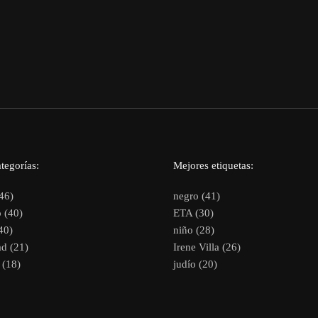
tegorías:
Mejores etiquetas:
46)
negro (41)
 (40)
ETA (30)
40)
niño (28)
d (21)
Irene Villa (26)
(18)
judío (20)