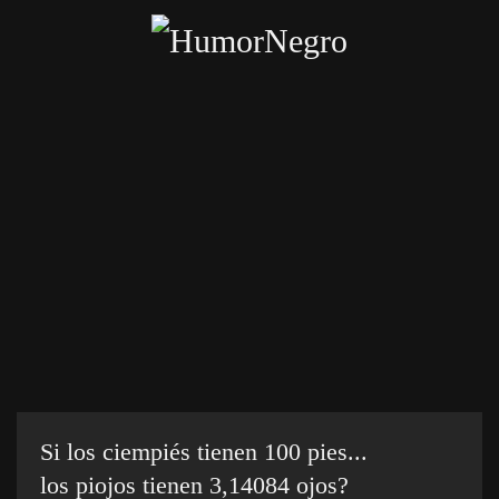
Skip
to
main
content
Inicio
Categorías
Chistes crueles
Enviar chiste
Si los ciempiés tienen 100 pies...
los piojos tienen 3,14084 ojos?