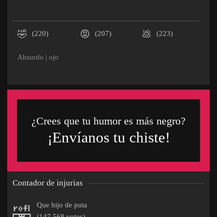
🤣
😡
💩
(220)
(207)
(223)
Absurdo
|
ojo
¿Crees que tu humor es más negro?
¡Envíanos tu chiste!
Contador de injurias
Que hijo de puta
🤣
(147.568 votos)