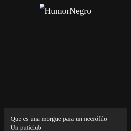
Skip
to
main
content
Inicio
Categorías
Chistes crueles
Enviar chiste
Que es una morgue para un necrófilo
Un puticlub