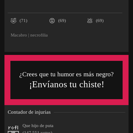
🤣
😡
💩
(71)
(69)
(69)
Macabro
|
necrofilia
¿Crees que tu humor es más negro?
¡Envíanos tu chiste!
Contador de injurias
Que hijo de puta
🤣
(147.551 votos)