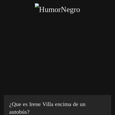
Skip
to
main
content
Inicio
Categorías
Chistes crueles
Enviar chiste
¿Que es Irene Villa encima de un
autobús?