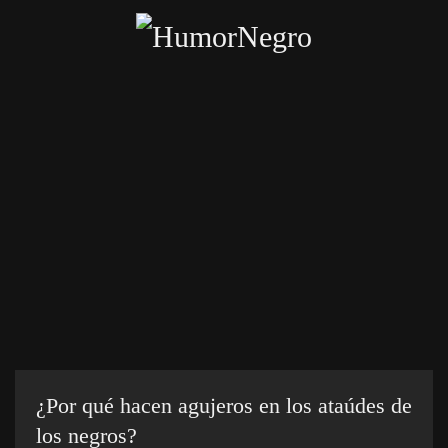
Skip
to
main
content
Inicio
Categorías
Chistes crueles
Enviar chiste
¿Por qué hacen agujeros en los ataúdes de
los negros?